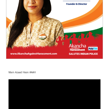
r
m
)
Main Azaad Hoon #AAH