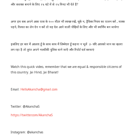
और सशक्त बनाने के लिए २४ घंटे में से २४ मिनट भी देते हैं?
अगर हम सब अपने आस पास के १०० मीटर भी स्वच्छ रखें, थूकें न, ट्रैफिक नियम का पालन करें , मास्क
पहने, रिश्वत का लेन देन न करें तो यह देश आने वाली पीढ़ियों के लिए और भी स्वर्णिम बन जायेगा
इसलिए हर बार मैं आज़ाद हूँ के साथ साथ मैं ज़िम्मेदार हूँ कहना न भूलें ३- यदि आपको जान का खतरा
लग रहा है तो तुरंत अपने नज़दीकी पुलिस थाने जाएँ और रिपोर्ट दर्ज़ करवाएं
Watch this quick video, remember that we are equal & responsible citizens of
this country. Jai Hind, Jai Bharat!
Email:
HelloAkancha@gmail.com
Twitter: @AkanchaS
https://twitter.com/AkanchaS
Instagram: @akanchas