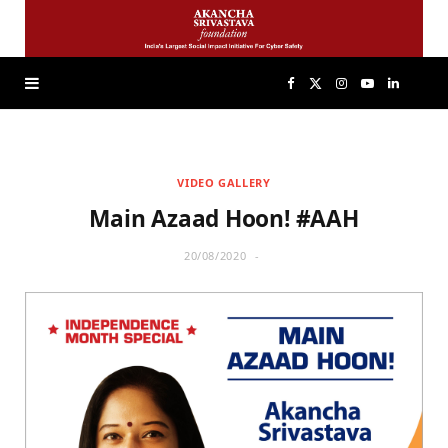
F
X
I
Y
L
a
(
n
o
i
VIDEO GALLERY
c
T
s
u
n
Main Azaad Hoon! #AAH
e
w
t
T
k
20/08/2020
b
i
a
u
e
o
t
g
b
d
o
t
r
e
I
k
e
a
n