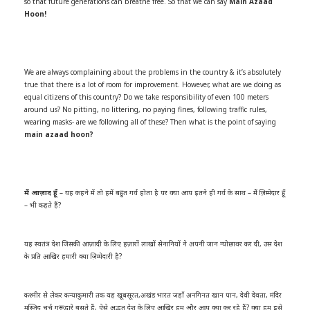
so that future generations can breathe free. So that we can say
Main Azaad
Hoon!
We are always complaining about the problems in the country & it’s absolutely
true that there is a lot of room for improvement. However, what are we doing as
equal citizens of this country? Do we take responsibility of even 100 meters
around us? No pitting, no littering, no paying fines, following traffic rules,
wearing masks- are we following all of these? Then what is the point of saying
main azaad hoon?
मैं
आज़ाद
हूँ
– यह कहने में तो हमें बहुत गर्व होता है पर क्या आप इतने ही गर्व के साथ – मैं ज़िम्मेदार हूँ
– भी कहते हैं?
यह स्वतंत्र देश जिसकी आज़ादी के लिए हज़ारों लाखों सेनानियों ने अपनी जान न्योछावर कर दी, उस देश
के प्रति आखिर हमारी क्या ज़िम्मेदारी है?
कश्मीर से लेकर कन्याकुमारी तक यह खूबसूरत,अखंड भारत जहाँ अनगिनत खान पान, देवी देवता, मंदिर
मस्जिद चर्च गुरूद्वारे बसते हैं, ऐसे अद्भुत देश के लिए आखिर हम और आप क्या कर रहे हैं? क्या हम इसे